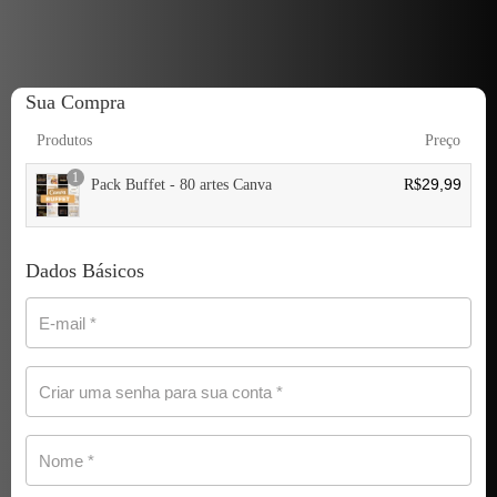
Sua Compra
Produtos
Preço
1
29,99
Pack Buffet - 80 artes Canva
R$
Dados Básicos
E-mail
*
Criar uma senha para sua conta
*
Nome
*