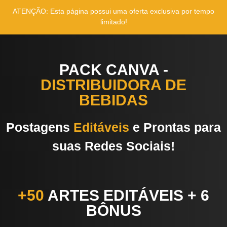
ATENÇÃO: Esta página possui uma oferta exclusiva por tempo
limitado!
PACK CANVA -
DISTRIBUIDORA DE
BEBIDAS
Postagens
Editáveis
e Prontas para
suas Redes Sociais!
+50
ARTES EDITÁVEIS + 6
BÔNUS