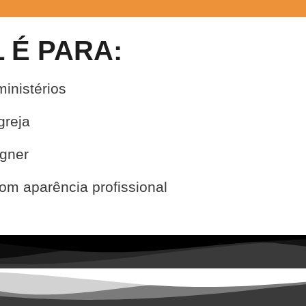
 É PARA:
ministérios
greja
igner
om aparência profissional