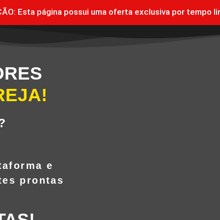
O: Esta página possui uma oferta exclusiva por tempo li
ORES
REJA!
?
taforma e
tes prontas
TAS!