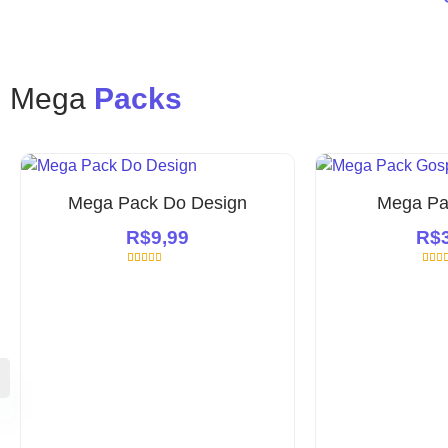
Mega
Packs
Mega Pack Do Design
Mega Pa
R$
9,99
R$
668
Avaliado
80
Ava
como
4.66
com
de 5, com
de 
baseado em
base
avaliações
aval
de clientes
de c