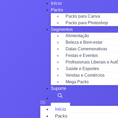
Início
Packs
Packs para Canva
Packs para Photoshop
Segmentos
Alimentação
Beleza e Bem-estar
Datas Comemorativas
Festas e Eventos
Profissionais Liberais e Au
Saúde e Esportes
Vendas e Comércios
Mega Packs
Suporte
Início
Packs