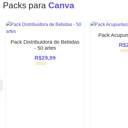
Packs para
Canva
Pack Acupunt
Pack Distribuidora de Bebidas
R$
- 50 artes
2
Ava
R$
29,99
com
de 5
base
aval
1
Avaliado
de cl
como
5.00
de 5, com
baseado em
avaliação de
cliente