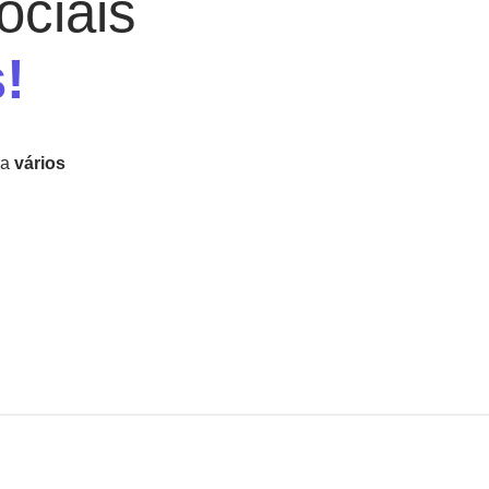
ociais
!
ra
vários