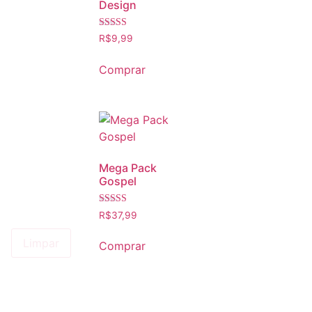
Design
Avaliação
R$
9,99
4.66
de 5
Comprar
Mega Pack
Gospel
Avaliação
R$
37,99
4.71
de 5
Limpar
Comprar