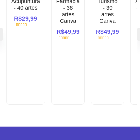
Acupuntura
Farmácia
Turismo
A
- 40 artes
- 38
- 30
-
artes
artes
R$
29,99
Canva
Canva
2
Avaliado
R$
49,99
R$
49,99
como
4.50
de 5, com
baseado em
1
Avaliado
Avaliação
avaliações
como
5.00
0
de clientes
de 5, com
de
baseado em
5
avaliação de
cliente