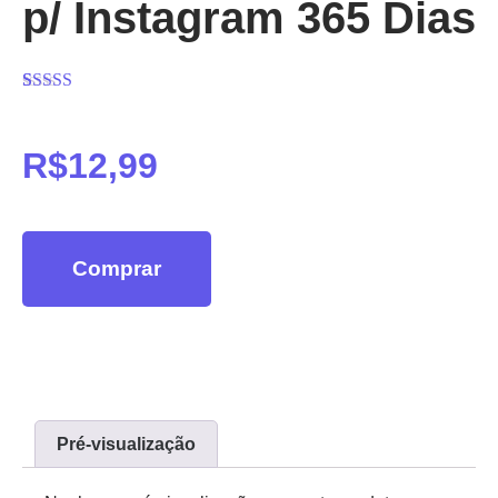
p/ Instagram 365 Dias
Avaliado
5
como
5.00
de
5, com
R$
12,99
baseado em
avaliações de
clientes
Comprar
Pré-visualização