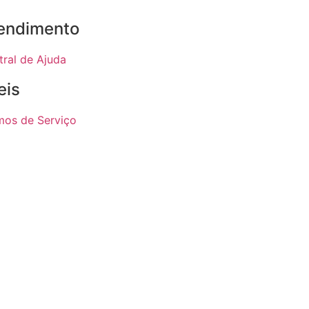
endimento
tral de Ajuda
eis
mos de Serviço