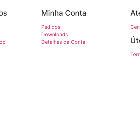
os
Minha Conta
At
Pedidos
Cen
Downloads
Út
hop
Detalhes da Conta
Ter