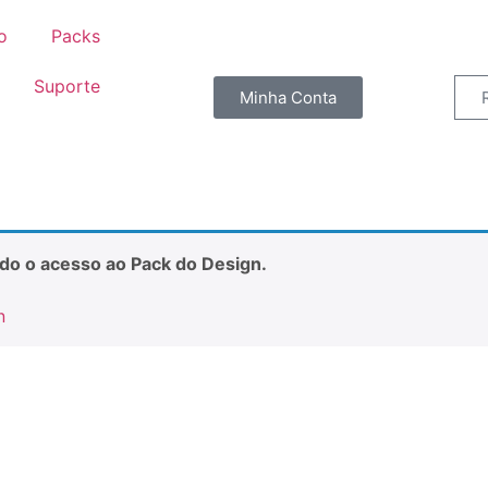
io
Packs
Suporte
Minha Conta
ido o acesso ao Pack do Design.
n